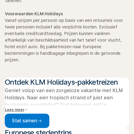
tarieven.
Voorwaarden KLM Holidays
Vanaf-prijzen per persoon op basis van een retourreis voor
twee personen inclusief alle verplichte kosten. Exclusief
eventuele creditcardtoeslag. Prijzen kunnen variëren
afhankelijk van beschikbaarheid van het tarief voor vlucht,
hotel en/of auto. Bij pakketreizen naar Europese
bestemmingen is handbagage inbegrepen in de getoonde
prijzen.
Ontdek KLM Holidays-pakketreizen
Geniet volop van een zorgeloze vakantie met KLM
Holidays. Naar een tropisch strand of juist een
bruisende wereldstad? Stel helemaal zelf je
Lees meer
pakketreis samen – inclusief vlucht, verblijf en
eventueel vervoer. Kies uit honderden
Stel samen
bestemmingen en hotels.
Europese stedentrips