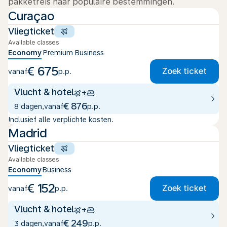
pakketreis naar populaire bestemmingen.
Curaçao
Vliegticket
Available classes
Economy
Premium
Business
€ 675
Zoek ticket
vanaf
p.p.
Vlucht & hotel
+
€ 876
8 dagen
,
vanaf
p.p.
Inclusief alle verplichte kosten.
Madrid
Vliegticket
Available classes
Economy
Business
€ 152
Zoek ticket
vanaf
p.p.
Vlucht & hotel
+
€ 249
3 dagen
,
vanaf
p.p.